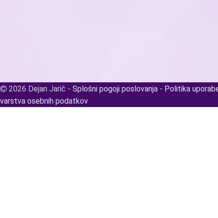
2026 Dejan Jarič -
Splošni pogoji poslovanja
-
Politika uporab
varstva osebnih podatkov