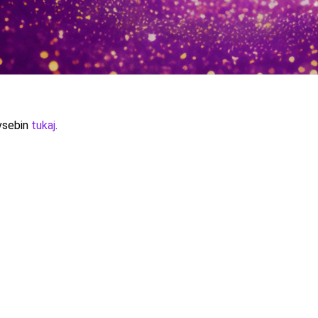
 vsebin
tukaj
.