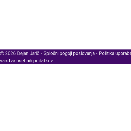
2026 Dejan Jarič -
Splošni pogoji poslovanja
-
Politika uporab
varstva osebnih podatkov