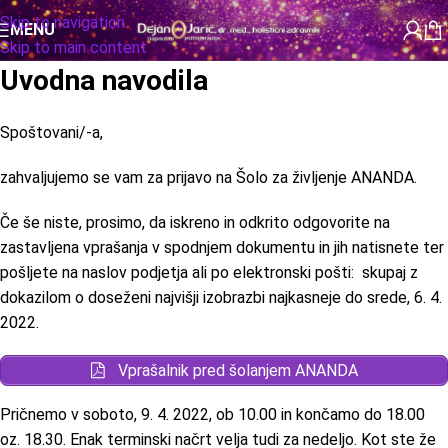
Skip to navigation
MENU
Skip to main content
Uvodna navodila
Spoštovani/-a,
zahvaljujemo se vam za prijavo na Šolo za življenje ANANDA.
Če še niste, prosimo, da iskreno in odkrito odgovorite na
zastavljena vprašanja v spodnjem dokumentu in jih natisnete ter
pošljete na naslov podjetja ali po elektronski pošti:
skupaj z
dokazilom o doseženi najvišji izobrazbi najkasneje do srede, 6. 4.
2022.
Vprašalnik pred šolanjem ANANDA
Pričnemo v soboto, 9. 4. 2022, ob 10.00 in končamo do 18.00
oz. 18.30. Enak terminski načrt velja tudi za nedeljo. Kot ste že