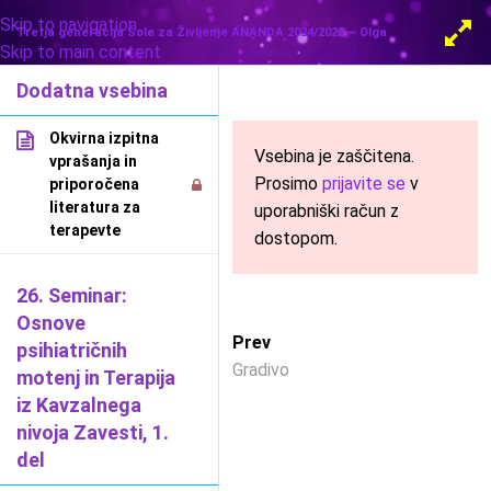
Skip to navigation
MENU
Tretja generacija Šole za Življenje ANANDA 2024/2025 – Olga
Skip to main content
Dodatna vsebina
Okvirna izpitna
Vsebina je zaščitena.
vprašanja in
Prosimo
prijavite se
v
priporočena
literatura za
uporabniški račun z
terapevte
dostopom.
26. Seminar:
Osnove
Prev
psihiatričnih
Gradivo
motenj in Terapija
iz Kavzalnega
nivoja Zavesti, 1.
del