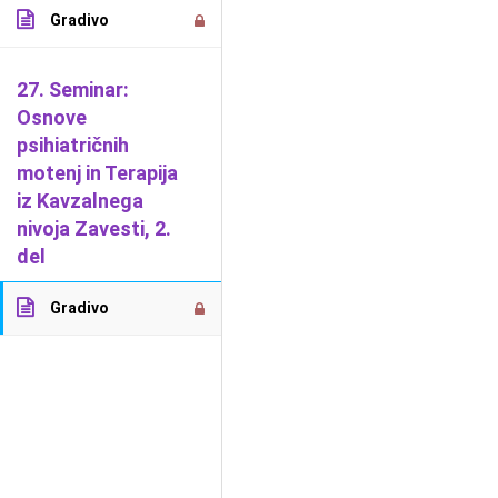
Gradivo
2026 Dejan Jarič -
Splošni pogoji poslovanja
-
Politika
27. Seminar:
uporabe piškotkov
-
Politika varstva osebnih podatkov
Osnove
psihiatričnih
motenj in Terapija
iz Kavzalnega
nivoja Zavesti, 2.
del
Gradivo