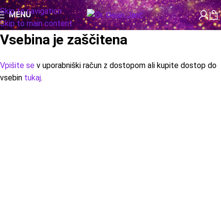
Skip to navigation
MENU
Skip to main content
Vsebina je zaščitena
Vpišite se
v uporabniški račun z dostopom ali kupite dostop do
vsebin
tukaj
.