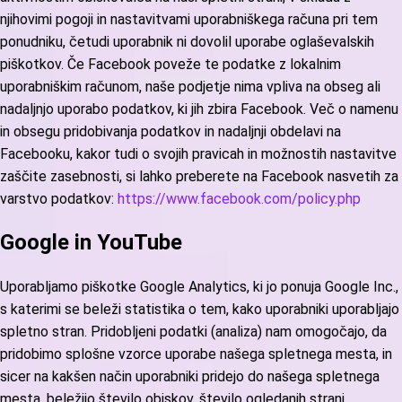
njihovimi pogoji in nastavitvami uporabniškega računa pri tem
ponudniku, četudi uporabnik ni dovolil uporabe oglaševalskih
piškotkov. Če Facebook poveže te podatke z lokalnim
uporabniškim računom, naše podjetje nima vpliva na obseg ali
nadaljnjo uporabo podatkov, ki jih zbira Facebook. Več o namenu
in obsegu pridobivanja podatkov in nadaljnji obdelavi na
Facebooku, kakor tudi o svojih pravicah in možnostih nastavitve
zaščite zasebnosti, si lahko preberete na Facebook nasvetih za
varstvo podatkov:
https://www.facebook.com/policy.php
Google in YouTube
Uporabljamo piškotke Google Analytics, ki jo ponuja Google Inc.,
s katerimi se beleži statistika o tem, kako uporabniki uporabljajo
spletno stran. Pridobljeni podatki (analiza) nam omogočajo, da
pridobimo splošne vzorce uporabe našega spletnega mesta, in
sicer na kakšen način uporabniki pridejo do našega spletnega
mesta, beležijo število obiskov, število ogledanih strani,