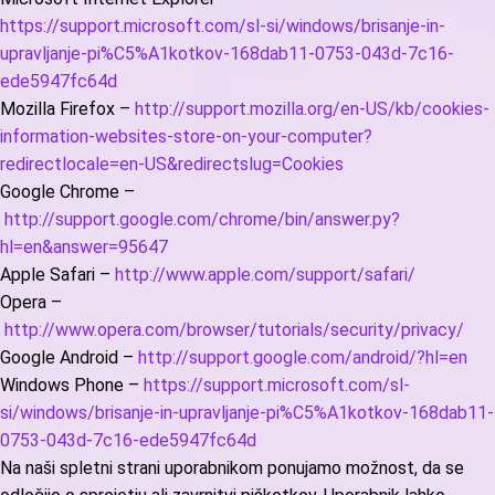
https://support.microsoft.com/sl-si/windows/brisanje-in-
upravljanje-pi%C5%A1kotkov-168dab11-0753-043d-7c16-
ede5947fc64d
Mozilla Firefox –
http://support.mozilla.org/en-US/kb/cookies-
information-websites-store-on-your-computer?
redirectlocale=en-US&redirectslug=Cookies
Google Chrome –
http://support.google.com/chrome/bin/answer.py?
hl=en&answer=95647
Apple Safari –
http://www.apple.com/support/safari/
Opera –
http://www.opera.com/browser/tutorials/security/privacy/
Google Android –
http://support.google.com/android/?hl=en
Windows Phone –
https://support.microsoft.com/sl-
si/windows/brisanje-in-upravljanje-pi%C5%A1kotkov-168dab11-
0753-043d-7c16-ede5947fc64d
Na naši spletni strani uporabnikom ponujamo možnost, da se