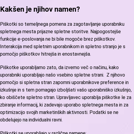
Kakšen je njihov namen?
Piškotki so temeljnega pomena za zagotavljanje uporabniku
spletnega mesta prijazne spletne storitve. Najpogostejše
funkcije e-poslovanja ne bi bile mogoče brez piškotkov.
Interakcija med spletnim uporabnikom in spletno stranjo je s
pomočjo piškotkov hitrejša in enostavnejša.
Piškotke uporabljamo zato, da izvemo več o načinu, kako
uporabniki uporabljajo našo vsebino spletne strani. Z njihovo
pomočjo si spletna stran zapomni uporabnikove preference in
izkušnje in s tem pomagajo izboljšati vašo uporabniško izkušnjo,
ko obiščete spletno stran. Upravljavec uporablja piškotke le za
zbiranje informacij, ki zadevajo uporabo spletnega mesta in za
optimizacijo svojih marketinških aktivnosti. Podatki se ne
obdelujejo na individualni ravni.
Piškotki se uporabljajo v različne namene: