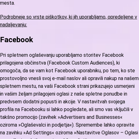
mesta.
Podrobneje so vrste piškotkov, ki jih uporabljamo, opredeljene v
nadaljevanju:
Facebook
Pri spletnem oglaševanju uporabljamo storitev Facebook
prilagojena občinstva (Facebook Custom Audiences), ki
omogoča, da se vam kot Facebook uporabniku, po tem, ko ste
prostovoljno vnesli svoj e-mail naslov ali opravili nakup na našem
spletnem mestu, na vaši Facebook strani prikazujejo usmerjeni
in vašim željam prilagojeni oglasi z naše spletne ponudbe in
predvsem dodatni popusti in akcije. V nastavitvah svojega
profila na Facebooku si lahko pogledate, ali smo vas vključili v
takšno promocijo (zavihek »Advertisers and Businesses«
oziroma »Oglaševalci in podjetja«). Spremembe lahko opravite
na zavihku »Ad Settings« oziroma »Nastavitve Oglasov – Oglasi