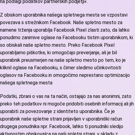
na podlagi podatkov partnerskih podjetji«.
Z obiskom uporabnika našega spletnega mesta se vzpostavi
povezava s strežnikom Facebook. Naše spletno mesto za
namene trženja uporablja Facebook Pixel zlasti zato, da lahko
ponudimo zanimive oglase na Facebooku tistim uporabnikom, ki
so obiskali naše spletno mesto. Preko Facebook Pixel
uporabljamo piškotke, ki omogočajo preverjanje, ali je bil
uporabnik preusmerjen na naše spletno mesto po tem, ko je
kliknil oglase na Facebooku, s čimer sledimo učinkovitosti
oglasov na Facebooku in omogočimo neprestano optimizacijo
našega spletnega mesta
Podatki, zbrani o vas na ta način, ostajajo za nas anonimni, zato
preko teh podatkov ni mogoče pridobiti osebnih informacij ali jih
uporabiti za povezovanje z identiteto uporabnika. Če je
uporabnik naše spletne strani prijavljen v uporabniški račun
drugega ponudnika npr. Facebook, lahko ti ponudniki sledijo
aktivnostim obiskovalca na naši spletni strani, v skladu z