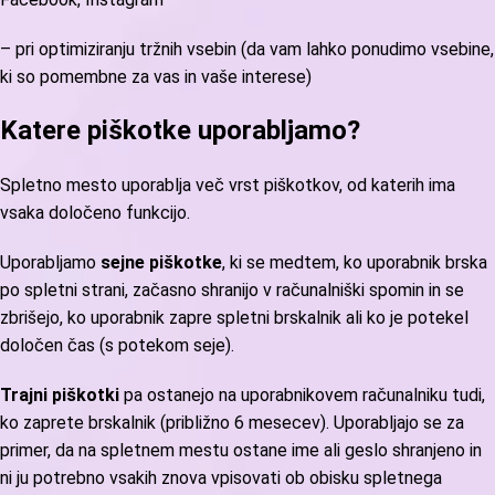
– pri optimiziranju tržnih vsebin (da vam lahko ponudimo vsebine,
ki so pomembne za vas in vaše interese)
Katere piškotke uporabljamo?
Spletno mesto uporablja več vrst piškotkov, od katerih ima
vsaka določeno funkcijo.
Uporabljamo
sejne piškotke
, ki se medtem, ko uporabnik brska
po spletni strani, začasno shranijo v računalniški spomin in se
zbrišejo, ko uporabnik zapre spletni brskalnik ali ko je potekel
določen čas (s potekom seje).
Trajni piškotki
pa ostanejo na uporabnikovem računalniku tudi,
ko zaprete brskalnik (približno 6 mesecev). Uporabljajo se za
primer, da na spletnem mestu ostane ime ali geslo shranjeno in
ni ju potrebno vsakih znova vpisovati ob obisku spletnega