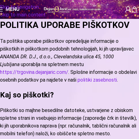
Skip to navigation
MENU
Skip to main content
POLITIKA UPORABE PIŠKOTKOV
Ta politika uporabe piškotkov opredeljuje informacije o
piškotkih in piškotkom podobnih tehnologijah, ki jih upravljavec
ANANDA DR. D.J., d.o.o., Clevelandska ulica 45, 1000
Ljubljana
uporablja na spletnem mestu
https://trgovina.dejanjaric.com/
. Splošne informacije o obdelavi
osebnih podatkov pa najdete v naši
politiki zasebnosti
.
Kaj so piškotki?
Piškotki so majhne besedilne datoteke, ustvarjene z obiskom
spletne strani in vsebujejo informacije (zaporedje črk in številk),
ki jih uporabnikova naprava (npr. računalnik, tablični računalnik ali
mobilni telefon) naloži, ko obiščete spletno mesto.