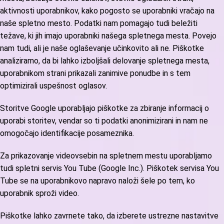
aktivnosti uporabnikov, kako pogosto se uporabniki vračajo na
naše spletno mesto. Podatki nam pomagajo tudi beležiti
težave, ki jih imajo uporabniki našega spletnega mesta. Povejo
nam tudi, ali je naše oglaševanje učinkovito ali ne. Piškotke
analiziramo, da bi lahko izboljšali delovanje spletnega mesta,
uporabnikom strani prikazali zanimive ponudbe in s tem
optimizirali uspešnost oglasov.
Storitve Google uporabljajo piškotke za zbiranje informacij o
uporabi storitev, vendar so ti podatki anonimizirani in nam ne
omogočajo identifikacije posameznika.
Za prikazovanje videovsebin na spletnem mestu uporabljamo
tudi spletni servis You Tube (Google Inc.). Piškotek servisa You
Tube se na uporabnikovo napravo naloži šele po tem, ko
uporabnik sproži video.
Piškotke lahko zavrnete tako, da izberete ustrezne nastavitve