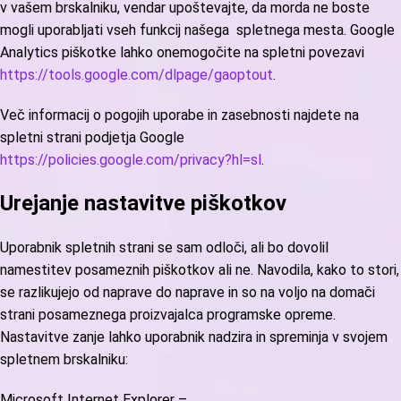
v vašem brskalniku, vendar upoštevajte, da morda ne boste
mogli uporabljati vseh funkcij našega spletnega mesta. Google
Analytics piškotke lahko onemogočite na spletni povezavi
https://tools.google.com/dlpage/gaoptout
.
Več informacij o pogojih uporabe in zasebnosti najdete na
spletni strani podjetja Google
https://policies.google.com/privacy?hl=sl
.
Urejanje nastavitve piškotkov
Uporabnik spletnih strani se sam odloči, ali bo dovolil
namestitev posameznih piškotkov ali ne. Navodila, kako to stori,
se razlikujejo od naprave do naprave in so na voljo na domači
strani posameznega proizvajalca programske opreme.
Nastavitve zanje lahko uporabnik nadzira in spreminja v svojem
spletnem brskalniku:
Microsoft Internet Explorer –