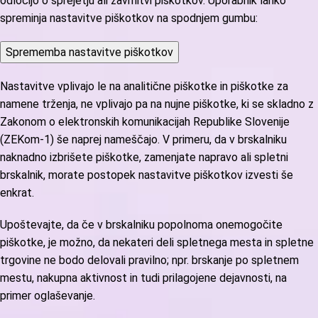
odločijo o sprejetju ali zavrnitvi piškotkov. Uporabnik lahko
spreminja nastavitve piškotkov na spodnjem gumbu:
Sprememba nastavitve piškotkov
Nastavitve vplivajo le na analitične piškotke in piškotke za
namene trženja, ne vplivajo pa na nujne piškotke, ki se skladno z
Zakonom o elektronskih komunikacijah Republike Slovenije
(ZEKom-1) še naprej nameščajo. V primeru, da v brskalniku
naknadno izbrišete piškotke, zamenjate napravo ali spletni
brskalnik, morate postopek nastavitve piškotkov izvesti še
enkrat.
Upoštevajte, da če v brskalniku popolnoma onemogočite
piškotke, je možno, da nekateri deli spletnega mesta in spletne
trgovine ne bodo delovali pravilno; npr. brskanje po spletnem
mestu, nakupna aktivnost in tudi prilagojene dejavnosti, na
primer oglaševanje.