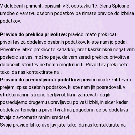
V določenih primerih, opisanih v 3. odstavku 17. člena Splošne
uredbe o varstvu osebnih podatkov pa nimate pravice do izbrisa
podatkov.
Pravica do preklica privolitve:
pravico imate preklicati
privolitev za obdelavo osebnih podatkov, ki ste nam jo podali.
Privolitev lahko prekličete kadarkoli, brez kakršnihkoli negativnih
posledic za vas, možno pa je, da vam zaradi preklica privolitve
določenih storitev ne bomo mogli nuditi. Privolitev prekličete
tako, da nas kontaktirate na:
.
Pravica do prenosljivosti podatkov:
pravico imate zahtevati
prejem izpisa osebnih podatkov, ki ste nam jih posredovali, v
strukturirani in strojno berljivi obliki in zahtevati, da jih
posredujemo drugemu upravljavcu po vaši izbiri, in sicer kadar
obdelava temelji na privolitvi ali na pogodbi in če se obdelava
izvaja z avtomatiziranimi sredstvi.
Svoje pravice lahko uveljavljate tako, da nas kontaktirate na: