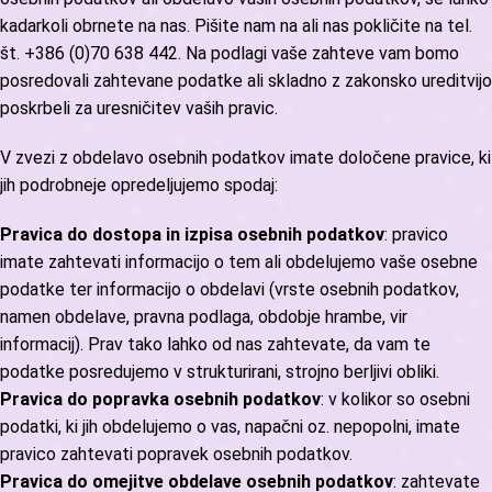
kadarkoli obrnete na nas. Pišite nam na
ali nas pokličite na tel.
št. +386 (0)70 638 442. Na podlagi vaše zahteve vam bomo
posredovali zahtevane podatke ali skladno z zakonsko ureditvijo
poskrbeli za uresničitev vaših pravic.
V zvezi z obdelavo osebnih podatkov imate določene pravice, ki
jih podrobneje opredeljujemo spodaj:
Pravica do dostopa in izpisa osebnih podatkov
: pravico
imate zahtevati informacijo o tem ali obdelujemo vaše osebne
podatke ter informacijo o obdelavi (vrste osebnih podatkov,
namen obdelave, pravna podlaga, obdobje hrambe, vir
informacij). Prav tako lahko od nas zahtevate, da vam te
podatke posredujemo v strukturirani, strojno berljivi obliki.
Pravica do popravka osebnih podatkov
: v kolikor so osebni
podatki, ki jih obdelujemo o vas, napačni oz. nepopolni, imate
pravico zahtevati popravek osebnih podatkov.
Pravica do omejitve obdelave osebnih podatkov
: zahtevate