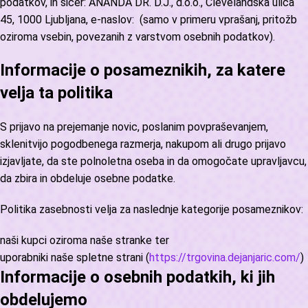
podatkov, in sicer: ANANDA DR. D.J., d.o.o., Clevelandska ulica
45, 1000 Ljubljana, e-naslov:
(samo v primeru vprašanj, pritožb
oziroma vsebin, povezanih z varstvom osebnih podatkov).
Informacije o posameznikih, za katere
velja ta politika
S prijavo na prejemanje novic, poslanim povpraševanjem,
sklenitvijo pogodbenega razmerja, nakupom ali drugo prijavo
izjavljate, da ste polnoletna oseba in da omogočate upravljavcu,
da zbira in obdeluje osebne podatke.
Politika zasebnosti velja za naslednje kategorije posameznikov:
naši kupci oziroma naše stranke ter
uporabniki naše spletne strani (
https://trgovina.dejanjaric.com/
)
Informacije o osebnih podatkih, ki jih
obdelujemo