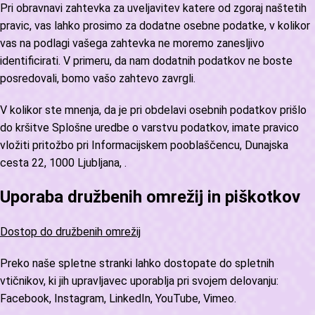
Pri obravnavi zahtevka za uveljavitev katere od zgoraj naštetih
pravic, vas lahko prosimo za dodatne osebne podatke, v kolikor
vas na podlagi vašega zahtevka ne moremo zanesljivo
identificirati. V primeru, da nam dodatnih podatkov ne boste
posredovali, bomo vašo zahtevo zavrgli.
V kolikor ste mnenja, da je pri obdelavi osebnih podatkov prišlo
do kršitve Splošne uredbe o varstvu podatkov, imate pravico
vložiti pritožbo pri Informacijskem pooblaščencu, Dunajska
cesta 22, 1000 Ljubljana,
.
Uporaba družbenih omrežij in piškotkov
Dostop do družbenih omrežij
Preko naše spletne stranki lahko dostopate do spletnih
vtičnikov, ki jih upravljavec uporablja pri svojem delovanju:
Facebook, Instagram, LinkedIn, YouTube, Vimeo.