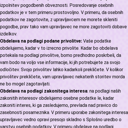
izpolnitev pogodbenih obveznosti. Posredovanje osebnih
podatkov je v tem primeru prostovoljno. V primeru, da osebnih
podatkov ne zagotovite, z upravljavcem ne morete skleniti
pogodbe, prav tako vam upravljavec ne more zagotoviti dobave
izdelkov.
Obdelava na podlagi podane privolitve:
Vaše podatke
obdelujemo, kadar v to izrecno privolite. Kadar bo obdelava
potekala na podlagi privolitve, bomo predhodno poskrbeli, da
vam bodo na voljo vse informacije, ki jih potrebujete za svojo
odločitev. Svojo privolitev lahko kadarkoli prekličete. V kolikor
privolitev prekličete, vam upravljavec nekaterih storitev morda
ne bo mogel zagotavljati.
Obdelava na podlagi zakonitega interesa
: na podlagi naših
zakonitih interesov obdelujemo osebne podatke le, kadar
zakoniti interes, ki ga zasledujemo, prevlada nad pravico do
zasebnosti posameznika. V primeru uporabe zakonitega interesa
upravljavec vedno opravi presojo skladno s Splošno uredbo o
varstvu osebnih podatkov. V primeru obdelave na podlagi