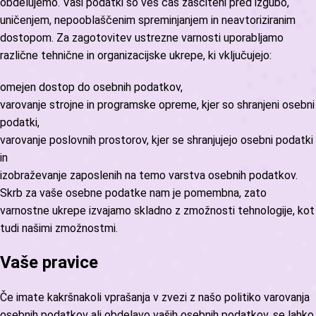
obdelujemo. Vaši podatki so ves čas zaščiteni pred izgubo,
uničenjem, nepooblaščenim spreminjanjem in neavtoriziranim
dostopom. Za zagotovitev ustrezne varnosti uporabljamo
različne tehnične in organizacijske ukrepe, ki vključujejo:
omejen dostop do osebnih podatkov,
varovanje strojne in programske opreme, kjer so shranjeni osebni
podatki,
varovanje poslovnih prostorov, kjer se shranjujejo osebni podatki
in
izobraževanje zaposlenih na temo varstva osebnih podatkov.
Skrb za vaše osebne podatke nam je pomembna, zato
varnostne ukrepe izvajamo skladno z zmožnosti tehnologije, kot
tudi našimi zmožnostmi.
Vaše pravice
Če imate kakršnakoli vprašanja v zvezi z našo politiko varovanja
osebnih podatkov ali obdelavo vaših osebnih podatkov, se lahko