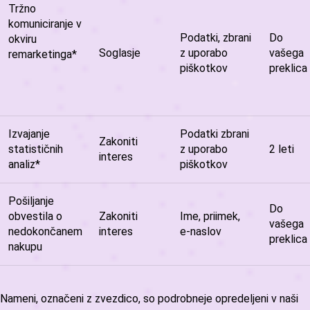
Tržno
komuniciranje v
Podatki, zbrani
Do
okviru
Soglasje
z uporabo
vašega
remarketinga*
piškotkov
preklica
Izvajanje
Podatki zbrani
Zakoniti
statističnih
z uporabo
2 leti
interes
analiz*
piškotkov
Pošiljanje
Do
obvestila o
Zakoniti
Ime, priimek,
vašega
nedokončanem
interes
e-naslov
preklica
nakupu
Nameni, označeni z zvezdico, so podrobneje opredeljeni v naši