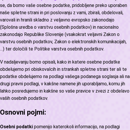
se, da bomo vaše osebne podatke, pridobljene preko uporaben
naše spletne strani in pri poslovanju z vami, zbirali, obdelovali,
varovali in hranili skladno z veljavno evropsko zakonodajo
(Splošna uredba o varstvu osebnih podatkov) in nacionalno
zakonodajo Republike Slovenije (vsakokrat veljavni Zakon o
varstvu osebnih podatkov, Zakon o elektronskih komunikacijah,
…) ter določili te Politike varstva osebnih podatkov.
V nadaljevanju bomo opisali, kako in katere osebne podatke
obdelujemo pri obiskovalcih in strankah spletne strani ter ali te
podatke obdelujemo na podlagi vašega podanega soglasja ali na
drugi pravni podlagi, v kakšne namene jih uporabljamo, komu jih
lahko posredujemo in kakšne so vaše pravice v zvezi z obdelavo
vaših osebnih podatkov.
Osnovni pojmi:
Osebni podatki
pomenijo katerokoli informacijo, na podlagi