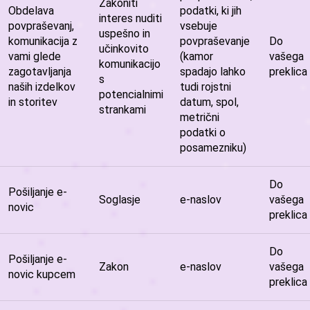
Zakoniti
Obdelava
podatki, ki jih
interes nuditi
povpraševanj,
vsebuje
uspešno in
komunikacija z
povpraševanje
Do
učinkovito
vami glede
(kamor
vašega
komunikacijo
zagotavljanja
spadajo lahko
preklica
s
naših izdelkov
tudi rojstni
potencialnimi
in storitev
datum, spol,
strankami
metrični
podatki o
posamezniku)
Do
Pošiljanje e-
Soglasje
e-naslov
vašega
novic
preklica
Do
Pošiljanje e-
Zakon
e-naslov
vašega
novic kupcem
preklica