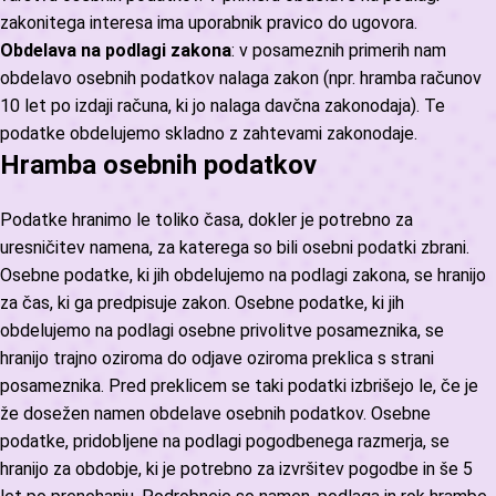
zakonitega interesa ima uporabnik pravico do ugovora.
Obdelava na podlagi zakona
: v posameznih primerih nam
obdelavo osebnih podatkov nalaga zakon (npr. hramba računov
10 let po izdaji računa, ki jo nalaga davčna zakonodaja). Te
podatke obdelujemo skladno z zahtevami zakonodaje.
Hramba osebnih podatkov
Podatke hranimo le toliko časa, dokler je potrebno za
uresničitev namena, za katerega so bili osebni podatki zbrani.
Osebne podatke, ki jih obdelujemo na podlagi zakona, se hranijo
za čas, ki ga predpisuje zakon. Osebne podatke, ki jih
obdelujemo na podlagi osebne privolitve posameznika, se
hranijo trajno oziroma do odjave oziroma preklica s strani
posameznika. Pred preklicem se taki podatki izbrišejo le, če je
že dosežen namen obdelave osebnih podatkov. Osebne
podatke, pridobljene na podlagi pogodbenega razmerja, se
hranijo za obdobje, ki je potrebno za izvršitev pogodbe in še 5