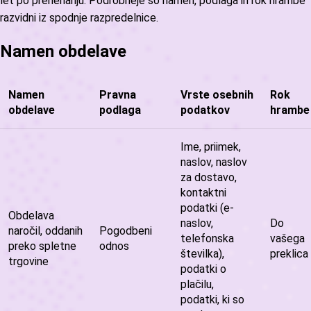
let po prenehanju. Podrobneje so namen, podlaga in rok hrambe
razvidni iz spodnje razpredelnice.
Namen obdelave
Namen
Pravna
Vrste osebnih
Rok
obdelave
podlaga
podatkov
hrambe
Ime, priimek,
naslov, naslov
za dostavo,
kontaktni
podatki (e-
Obdelava
naslov,
Do
naročil, oddanih
Pogodbeni
telefonska
vašega
preko spletne
odnos
številka),
preklica
trgovine
podatki o
plačilu,
podatki, ki so