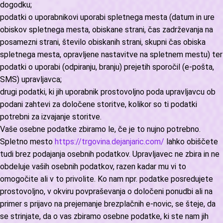
dogodku;
podatki o uporabnikovi uporabi spletnega mesta (datum in ure
obiskov spletnega mesta, obiskane strani, čas zadrževanja na
posamezni strani, število obiskanih strani, skupni čas obiska
spletnega mesta, opravljene nastavitve na spletnem mestu) ter
podatki o uporabi (odpiranju, branju) prejetih sporočil (e-pošta,
SMS) upravljavca;
drugi podatki, ki jih uporabnik prostovoljno poda upravljavcu ob
podani zahtevi za določene storitve, kolikor so ti podatki
potrebni za izvajanje storitve.
Vaše osebne podatke zbiramo le, če je to nujno potrebno.
Spletno mesto
https://trgovina.dejanjaric.com/
lahko obiščete
tudi brez podajanja osebnih podatkov. Upravljavec ne zbira in ne
obdeluje vaših osebnih podatkov, razen kadar mu vi to
omogočite ali v to privolite. Ko nam npr. podatke posredujete
prostovoljno, v okviru povpraševanja o določeni ponudbi ali na
primer s prijavo na prejemanje brezplačnih e-novic, se šteje, da
se strinjate, da o vas zbiramo osebne podatke, ki ste nam jih