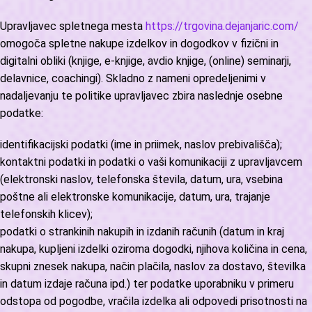
Upravljavec spletnega mesta
https://trgovina.dejanjaric.com/
omogoča spletne nakupe izdelkov in dogodkov v fizični in
digitalni obliki (knjige, e-knjige, avdio knjige, (online) seminarji,
delavnice, coachingi). Skladno z nameni opredeljenimi v
nadaljevanju te politike upravljavec zbira naslednje osebne
podatke:
identifikacijski podatki (ime in priimek, naslov prebivališča);
kontaktni podatki in podatki o vaši komunikaciji z upravljavcem
(elektronski naslov, telefonska števila, datum, ura, vsebina
poštne ali elektronske komunikacije, datum, ura, trajanje
telefonskih klicev);
podatki o strankinih nakupih in izdanih računih (datum in kraj
nakupa, kupljeni izdelki oziroma dogodki, njihova količina in cena,
skupni znesek nakupa, način plačila, naslov za dostavo, številka
in datum izdaje računa ipd.) ter podatke uporabniku v primeru
odstopa od pogodbe, vračila izdelka ali odpovedi prisotnosti na