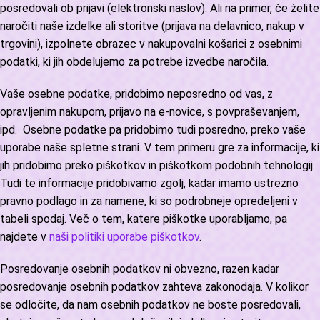
posredovali ob prijavi (elektronski naslov). Ali na primer, če želite
naročiti naše izdelke ali storitve (prijava na delavnico, nakup v
trgovini), izpolnete obrazec v nakupovalni košarici z osebnimi
podatki, ki jih obdelujemo za potrebe izvedbe naročila.
Vaše osebne podatke, pridobimo neposredno od vas, z
opravljenim nakupom, prijavo na e-novice, s povpraševanjem,
ipd. Osebne podatke pa pridobimo tudi posredno, preko vaše
uporabe naše spletne strani. V tem primeru gre za informacije, ki
jih pridobimo preko piškotkov in piškotkom podobnih tehnologij.
Tudi te informacije pridobivamo zgolj, kadar imamo ustrezno
pravno podlago in za namene, ki so podrobneje opredeljeni v
tabeli spodaj. Več o tem, katere piškotke uporabljamo, pa
najdete v
naši politiki uporabe piškotkov
.
Posredovanje osebnih podatkov ni obvezno, razen kadar
posredovanje osebnih podatkov zahteva zakonodaja. V kolikor
se odločite, da nam osebnih podatkov ne boste posredovali,