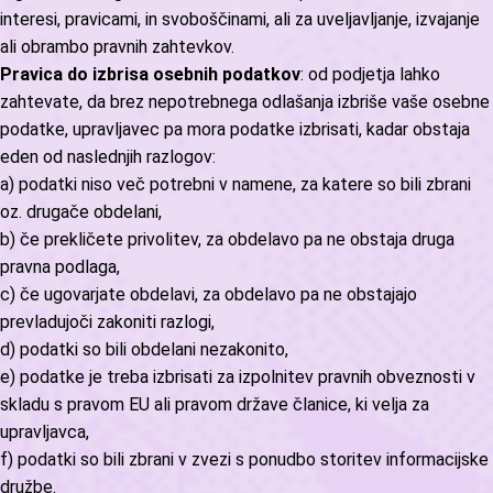
interesi, pravicami, in svoboščinami, ali za uveljavljanje, izvajanje
ali obrambo pravnih zahtevkov.
Pravica do izbrisa osebnih podatkov
: od podjetja lahko
zahtevate, da brez nepotrebnega odlašanja izbriše vaše osebne
podatke, upravljavec pa mora podatke izbrisati, kadar obstaja
eden od naslednjih razlogov:
a) podatki niso več potrebni v namene, za katere so bili zbrani
oz. drugače obdelani,
b) če prekličete privolitev, za obdelavo pa ne obstaja druga
pravna podlaga,
c) če ugovarjate obdelavi, za obdelavo pa ne obstajajo
prevladujoči zakoniti razlogi,
d) podatki so bili obdelani nezakonito,
e) podatke je treba izbrisati za izpolnitev pravnih obveznosti v
skladu s pravom EU ali pravom države članice, ki velja za
upravljavca,
f) podatki so bili zbrani v zvezi s ponudbo storitev informacijske
družbe.