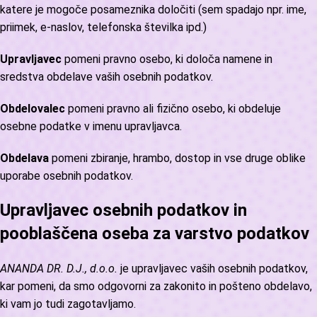
katere je mogoče posameznika določiti (sem spadajo npr. ime,
priimek, e-naslov, telefonska številka ipd.)
Upravljavec
pomeni pravno osebo, ki določa namene in
sredstva obdelave vaših osebnih podatkov.
Obdelovalec
pomeni pravno ali fizično osebo, ki obdeluje
osebne podatke v imenu upravljavca.
Obdelava
pomeni zbiranje, hrambo, dostop in vse druge oblike
uporabe osebnih podatkov.
Upravljavec osebnih podatkov in
pooblaščena oseba za varstvo podatkov
ANANDA DR. D.J., d.o.o.
je upravljavec vaših osebnih podatkov,
kar pomeni, da smo odgovorni za zakonito in pošteno obdelavo,
ki vam jo tudi zagotavljamo.