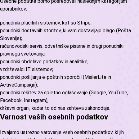
Osebne podatke bomo posredovali naslednjim kategorijam
uporabnikov:
ponudniki plačilnih sistemov, kot so Stripe;
ponudniki dostavnih storitev, ki vam dostavljajo blago (Pošta
Slovenije);
računovodski servis; odvetniške pisarne in drugi ponudniki
pravnega svetovanja;
ponudniki obdelave podatkov in analitike;
vzdrževalci IT sistemov;
ponudniki pošiljanja e-poštnih sporočil (MailerLite in
ActiveCampaign);
ponudniki rešitev za spletno oglaševanje (Google, YouTube,
Facebook, Instagram),
državni organi, kadar to od nas zahteva zakonodaja.
Varnost vaših osebnih podatkov
Izvajamo ustrezno varovanje vseh osebnih podatkov, ki jih