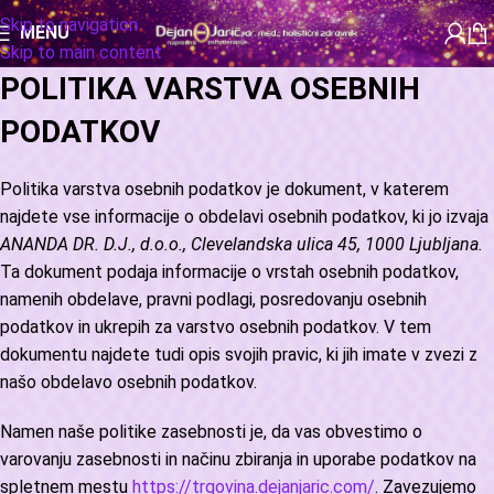
Skip to navigation
MENU
Skip to main content
P
OLITIKA VARSTVA OSEBNIH
PODATKOV
Politika varstva osebnih podatkov je dokument, v katerem
najdete vse informacije o obdelavi osebnih podatkov, ki jo izvaja
ANANDA DR. D.J., d.o.o., Clevelandska ulica 45, 1000 Ljubljana.
Ta dokument podaja informacije o vrstah osebnih podatkov,
namenih obdelave, pravni podlagi, posredovanju osebnih
podatkov in ukrepih za varstvo osebnih podatkov. V tem
dokumentu najdete tudi opis svojih pravic, ki jih imate v zvezi z
našo obdelavo osebnih podatkov.
Namen naše politike zasebnosti je, da vas obvestimo o
varovanju zasebnosti in načinu zbiranja in uporabe podatkov na
spletnem mestu
https://trgovina.dejanjaric.com/
. Zavezujemo