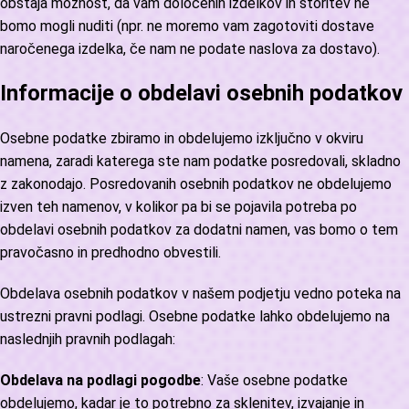
obstaja možnost, da vam določenih izdelkov in storitev ne
bomo mogli nuditi (npr. ne moremo vam zagotoviti dostave
naročenega izdelka, če nam ne podate naslova za dostavo).
Informacije o obdelavi osebnih podatkov
Osebne podatke zbiramo in obdelujemo izključno v okviru
namena, zaradi katerega ste nam podatke posredovali, skladno
z zakonodajo. Posredovanih osebnih podatkov ne obdelujemo
izven teh namenov, v kolikor pa bi se pojavila potreba po
obdelavi osebnih podatkov za dodatni namen, vas bomo o tem
pravočasno in predhodno obvestili.
Obdelava osebnih podatkov v našem podjetju vedno poteka na
ustrezni pravni podlagi. Osebne podatke lahko obdelujemo na
naslednjih pravnih podlagah:
Obdelava na podlagi pogodbe
: Vaše osebne podatke
obdelujemo, kadar je to potrebno za sklenitev, izvajanje in