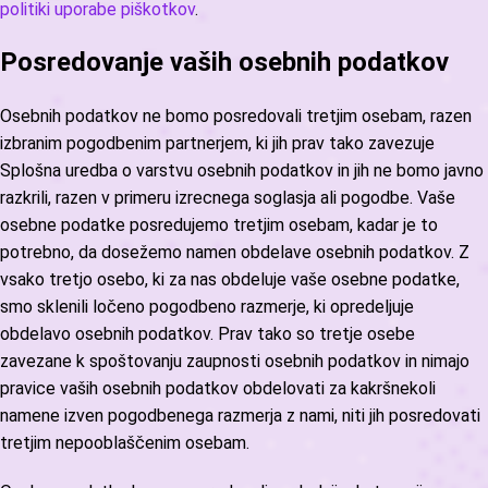
politiki uporabe piškotkov
.
Posredovanje vaših osebnih podatkov
Osebnih podatkov ne bomo posredovali tretjim osebam, razen
izbranim pogodbenim partnerjem, ki jih prav tako zavezuje
Splošna uredba o varstvu osebnih podatkov in jih ne bomo javno
razkrili, razen v primeru izrecnega soglasja ali pogodbe. Vaše
osebne podatke posredujemo tretjim osebam, kadar je to
potrebno, da dosežemo namen obdelave osebnih podatkov. Z
vsako tretjo osebo, ki za nas obdeluje vaše osebne podatke,
smo sklenili ločeno pogodbeno razmerje, ki opredeljuje
obdelavo osebnih podatkov. Prav tako so tretje osebe
zavezane k spoštovanju zaupnosti osebnih podatkov in nimajo
pravice vaših osebnih podatkov obdelovati za kakršnekoli
namene izven pogodbenega razmerja z nami, niti jih posredovati
tretjim nepooblaščenim osebam.