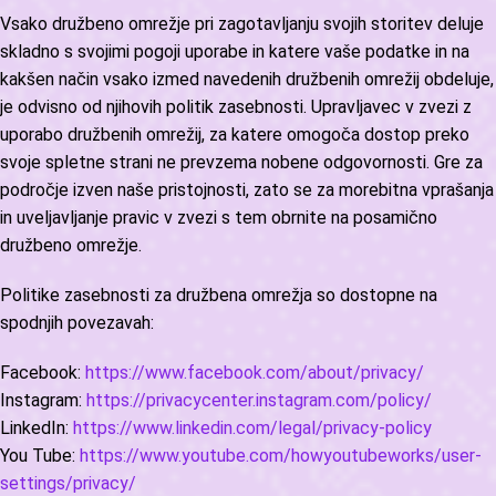
Vsako družbeno omrežje pri zagotavljanju svojih storitev deluje
skladno s svojimi pogoji uporabe in katere vaše podatke in na
kakšen način vsako izmed navedenih družbenih omrežij obdeluje,
je odvisno od njihovih politik zasebnosti. Upravljavec v zvezi z
uporabo družbenih omrežij, za katere omogoča dostop preko
svoje spletne strani ne prevzema nobene odgovornosti. Gre za
področje izven naše pristojnosti, zato se za morebitna vprašanja
in uveljavljanje pravic v zvezi s tem obrnite na posamično
družbeno omrežje.
Politike zasebnosti za družbena omrežja so dostopne na
spodnjih povezavah:
Facebook:
https://www.facebook.com/about/privacy/
Instagram:
https://privacycenter.instagram.com/policy/
LinkedIn:
https://www.linkedin.com/legal/privacy-policy
You Tube:
https://www.youtube.com/howyoutubeworks/user-
settings/privacy/