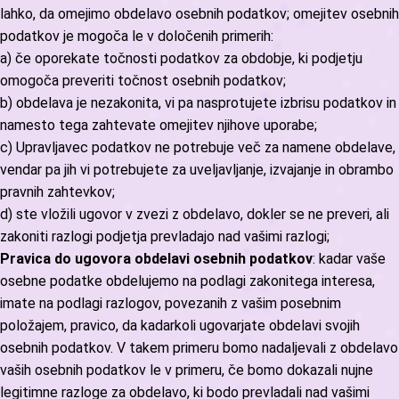
lahko, da omejimo obdelavo osebnih podatkov; omejitev osebnih
podatkov je mogoča le v določenih primerih:
a) če oporekate točnosti podatkov za obdobje, ki podjetju
omogoča preveriti točnost osebnih podatkov;
b) obdelava je nezakonita, vi pa nasprotujete izbrisu podatkov in
namesto tega zahtevate omejitev njihove uporabe;
c) Upravljavec podatkov ne potrebuje več za namene obdelave,
vendar pa jih vi potrebujete za uveljavljanje, izvajanje in obrambo
pravnih zahtevkov;
d) ste vložili ugovor v zvezi z obdelavo, dokler se ne preveri, ali
zakoniti razlogi podjetja prevladajo nad vašimi razlogi;
Pravica do ugovora obdelavi osebnih podatkov
: kadar vaše
osebne podatke obdelujemo na podlagi zakonitega interesa,
imate na podlagi razlogov, povezanih z vašim posebnim
položajem, pravico, da kadarkoli ugovarjate obdelavi svojih
osebnih podatkov. V takem primeru bomo nadaljevali z obdelavo
vaših osebnih podatkov le v primeru, če bomo dokazali nujne
legitimne razloge za obdelavo, ki bodo prevladali nad vašimi