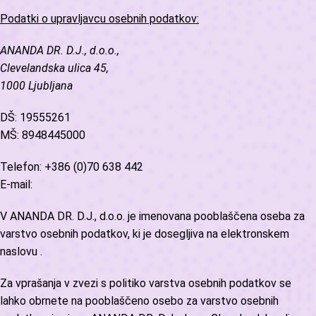
Podatki o upravljavcu osebnih podatkov:
ANANDA DR. D.J., d.o.o.,
Clevelandska ulica 45,
1000 Ljubljana
DŠ: 19555261
MŠ: 8948445000
Telefon: +386 (0)70 638 442
E-mail:
V ANANDA DR. D.J., d.o.o. je imenovana pooblaščena oseba za
varstvo osebnih podatkov, ki je dosegljiva na elektronskem
naslovu
.
Za vprašanja v zvezi s politiko varstva osebnih podatkov se
lahko obrnete na pooblaščeno osebo za varstvo osebnih