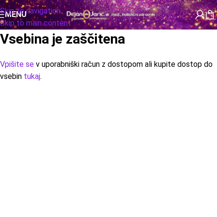
Skip to navigation
MENU
Skip to main content
Vsebina je zaščitena
Vpišite se
v uporabniški račun z dostopom ali kupite dostop do
vsebin
tukaj
.