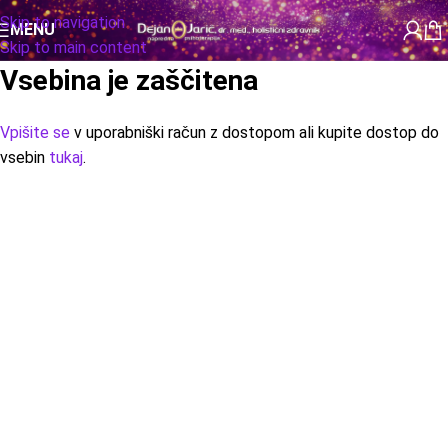
Skip to navigation
MENU
Skip to main content
Vsebina je zaščitena
Vpišite se
v uporabniški račun z dostopom ali kupite dostop do
vsebin
tukaj
.