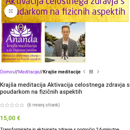
Click to enlarge
Domov
/
Meditacije
/
Krajše meditacije
Krajša meditacija Aktivacija celostnega zdravja s
poudarkom na fizičnih aspektih
(
6
mnenj strank)
15,00
€
Transformirajte in aktivirajte zdravje s pomočjo 24-minutne