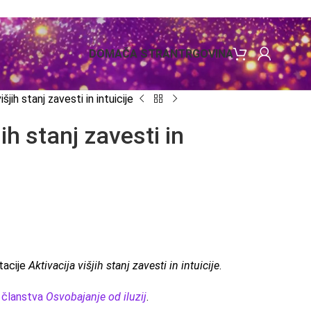
DOMAČA STRAN
TRGOVINA
šjih stanj zavesti in intuicije
ih stanj zavesti in
itacije
Aktivacija višjih stanj zavesti in intuicije
.
a članstva
Osvobajanje od iluzij
.