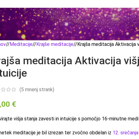
ov
/
Meditacije
/
Krajše meditacije
/
Krajša meditacija Aktivacija vi
ajša meditacija Aktivacija višj
tuicije
(
5
mnenj strank)
,00
€
virajte višja stanja zavesti in intuicije s pomočjo 16-minutne med
etek meditacije je bil izrezan ter zvočno obdelan iz
12. srečanj