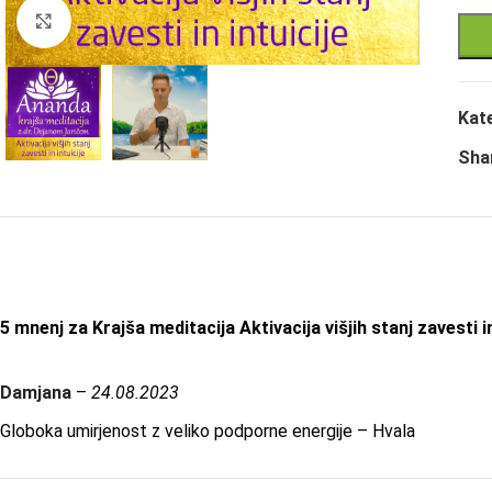
Click to enlarge
Kate
Sha
5 mnenj za
Krajša meditacija Aktivacija višjih stanj zavesti in
Damjana
–
24.08.2023
Globoka umirjenost z veliko podporne energije – Hvala