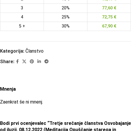
3
20%
77,60
€
4
25%
72,75
€
5 +
30%
67,90
€
Kategorija:
Članstvo
Share:
Mnenja
Zaenkrat še ni mnenj.
Bodi prvi ocenjevalec “Tretje srečanje članstva Osvobajanje
od iluzij, 08.12.2022 (Meditacija Opuščanje starega in