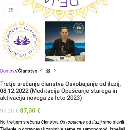
Click to enlarge
Domov
/
Članstvo
Tretje srečanje članstva Osvobajanje od iluzij,
08.12.2022 (Meditacija Opuščanje starega in
aktivacija novega za leto 2023)
87,30
€
97,00
€
Na tretjem srečanju članstva
Osvobajanje od iluzij
smo slavili
Življenje in obravnavali zanimive teme za samopomoč. Izpeljali