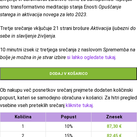
smo transformativno meditacijo stanja Enosti
Opuščanje
starega in aktivacija novega za leto 2023
.
Tretje srečanje vključuje 21 strani brošure
Aktivacija ljubezni do
sebe in slavljenje življenja
.
10 minutni izsek iz tretjega srečanja z naslovom
Sprememba na
bolje je možna in je stvar izbire
si lahko ogledate tukaj
.
DODAJ V KOŠARICO
Ob nakupu več posnetkov srečanj prejmete dodaten količinski
popust, kateri se samodejno obračuna v košarici. Za hitri pregled
vsebine vseh preteklih srečanj
kliknite tukaj
.
Količina
Popust
Znesek
1
10%
87,30
€
2
15%
82,45
€