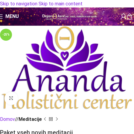
Skip to navigation
Skip to main content
MENU
-25%
Click to enlarge
Domov
/
Meditacije
Paket vseh novih meditacij