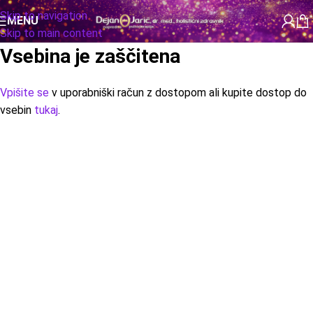
Skip to navigation
MENU
Skip to main content
Vsebina je zaščitena
Vpišite se
v uporabniški račun z dostopom ali kupite dostop do
vsebin
tukaj
.