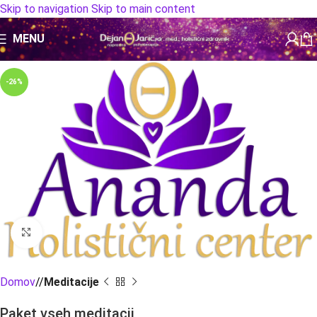
Skip to navigation
Skip to main content
MENU
-26%
Click to enlarge
Domov
/
Meditacije
Paket vseh meditacij