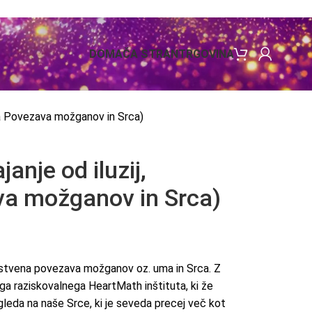
DOMAČA STRAN
TRGOVINA
ja Povezava možganov in Srca)
anje od iluzij,
va možganov in Srca)
stvena povezava možganov oz. uma in Srca. Z
a raziskovalnega HeartMath inštituta, ki že
eda na naše Srce, ki je seveda precej več kot