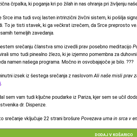
izična črpalka, ki poganja kri po žilah in nas ohranja pri življenju na
 Srce ima tudi svoj lasten intrinzični živčni sistem, ki pošilja 
i. To je tisti stavek, ki ga večkrat izrečem, da Srce preprosto v
 samih temeljih zavedanja.
estem srečanju članstva smo izvedli prav posebno meditacijo
P
virali smo tudi pinealno žlezo, ki je izjemno pomembna za duhovni ra
da namen našega programa. Močno in osvobajajoče je bilo. ???
inutni izsek iz šestega srečanja z naslovom
Ali naše misli prav z
j
.
al sem vam tudi ključne poudarke iz Pariza, kjer sem se učil do
stvenika dr. Dispenze.
o srečanje vključuje 22 strani brošure
Povezava uma in srca v e
DODAJ V KOŠARICO