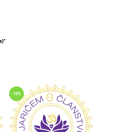
a)”
-10%
-10%