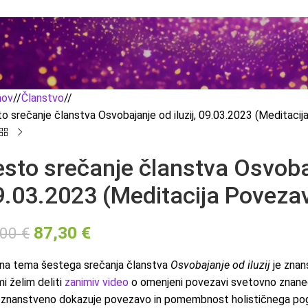
ov
/
Članstvo
/
o srečanje članstva Osvobajanje od iluzij, 09.03.2023 (Meditaci
sto srečanje članstva Osvobaj
9.03.2023 (Meditacija Poveza
87,30
€
,00
€
na tema šestega srečanja članstva
Osvobajanje od iluzij
je znan
i želim deliti
zanimiv video
o omenjeni povezavi svetovno znaneg
 znanstveno dokazuje povezavo in pomembnost holističnega pogl