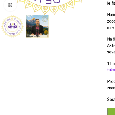
le f
Click to enlarge
Naše
zgod
mi v
Na š
Akti
seve
11 m
tuka
Pred
znan
Šest