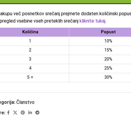
akupu več posnetkov srečanj prejmete dodaten količinski popust
i pregled vsebine vseh preteklih srečanj
kliknite tukaj
.
Količina
Popust
1
10%
2
15%
3
20%
4
25%
5 +
30%
gorija:
Članstvo
re: