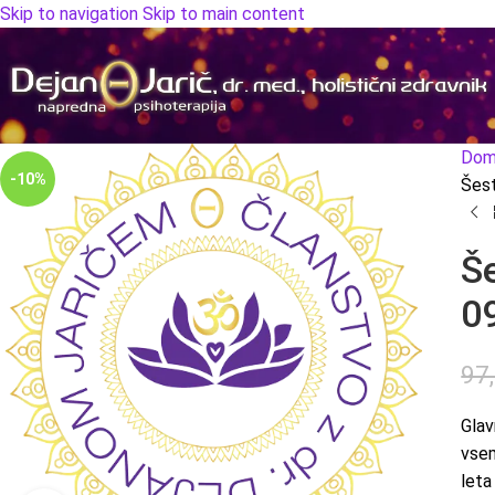
Skip to navigation
Skip to main content
Dom
-10%
Šest
Še
0
97
Glav
vsem
leta