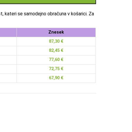
, kateri se samodejno obračuna v košarici. Za
Znesek
87,30
€
82,45
€
77,60
€
72,75
€
67,90
€