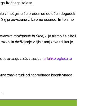
šega fizičnega telesa.
signale v možgane še preden se določen dogodek
e. Saj je povezano z Izvorno esenco. In to smo
ovezava možganov in Srca
, ki je nismo še nikoli.
zvoj in doživljanje višjih stanj zavesti, kar je
ares kreirajo našo realnost
si lahko ogledate
datna znanja tudi od naprednega kognitivnega
no
.