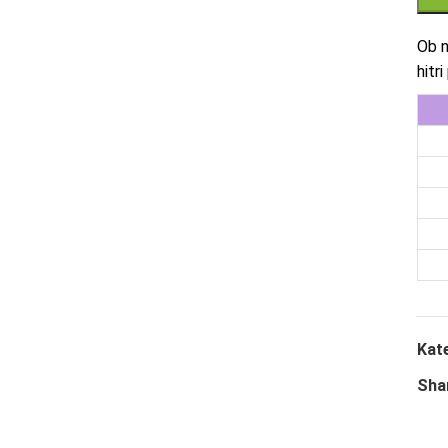
Ob n
hitr
Kate
Sha