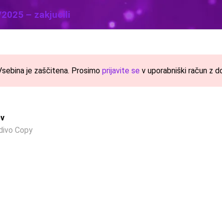
2025 – zakjucili
Vsebina je zaščitena. Prosimo
prijavite se
v uporabniški račun z 
ev
divo Copy