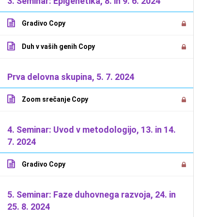
3. Seminar: Epigenetika, 8. in 9. 6. 2024
Gradivo Copy
Duh v vaših genih Copy
Prva delovna skupina, 5. 7. 2024
2026 Dejan Jarič -
Splošni pogoji poslovanja
-
Politika uporab
Zoom srečanje Copy
varstva osebnih podatkov
4. Seminar: Uvod v metodologijo, 13. in 14.
7. 2024
Gradivo Copy
5. Seminar: Faze duhovnega razvoja, 24. in
25. 8. 2024