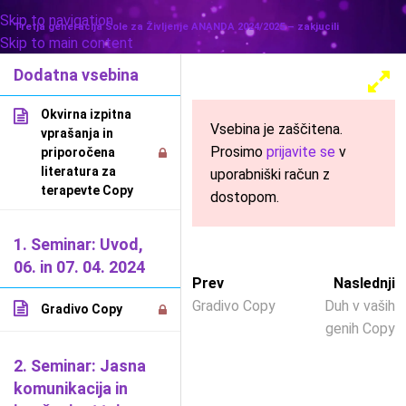
Skip to navigation
MENU
Tretja generacija Šole za Življenje ANANDA 2024/2025 – zakjucili
Skip to main content
Dodatna vsebina
Okvirna izpitna
Vsebina je zaščitena.
vprašanja in
Prosimo
prijavite se
v
priporočena
literatura za
uporabniški račun z
terapevte Copy
dostopom.
1. Seminar: Uvod,
06. in 07. 04. 2024
Prev
Naslednji
Gradivo Copy
Duh v vaših
Gradivo Copy
genih Copy
2. Seminar: Jasna
komunikacija in