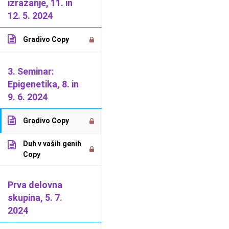
izražanje, 11. in
12. 5. 2024
2026 Dejan Jarič -
Splošni pogoji poslovanja
-
Politika
Gradivo Copy
uporabe piškotkov
-
Politika varstva osebnih podatkov
3. Seminar:
Epigenetika, 8. in
9. 6. 2024
Gradivo Copy
Duh v vaših genih
Copy
Prva delovna
skupina, 5. 7.
2024