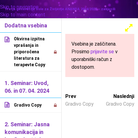
Skip to navigation
MENU
Tretja generacija Šole za Življenje ANANDA 2024/2025 – zakjucili
Skip to main content
Dodatna vsebina
Okvirna izpitna
Vsebina je zaščitena.
vprašanja in
Prosimo
prijavite se
v
priporočena
literatura za
uporabniški račun z
terapevte Copy
dostopom.
1. Seminar: Uvod,
06. in 07. 04. 2024
Prev
Naslednji
Gradivo Copy
Gradivo Copy
Gradivo Copy
2. Seminar: Jasna
komunikacija in