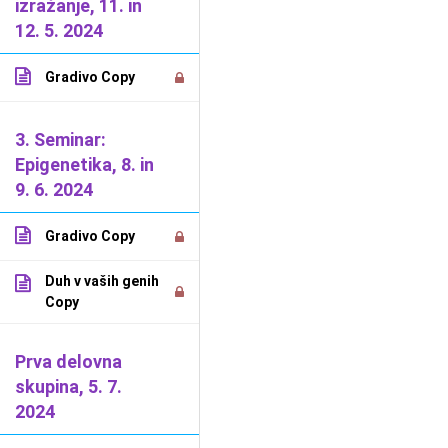
izražanje, 11. in
12. 5. 2024
2026 Dejan Jarič -
Splošni pogoji poslovanja
-
Politika
Gradivo Copy
uporabe piškotkov
-
Politika varstva osebnih podatkov
3. Seminar:
Epigenetika, 8. in
9. 6. 2024
Gradivo Copy
Duh v vaših genih
Copy
Prva delovna
skupina, 5. 7.
2024