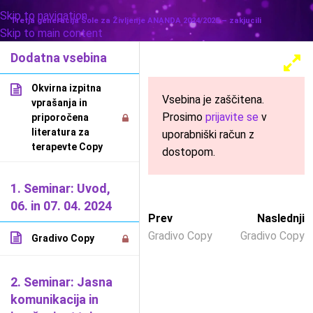
Skip to navigation
MENU
Tretja generacija Šole za Življenje ANANDA 2024/2025 – zakjucili
Skip to main content
Dodatna vsebina
Okvirna izpitna
Vsebina je zaščitena.
vprašanja in
Prosimo
prijavite se
v
priporočena
literatura za
uporabniški račun z
terapevte Copy
dostopom.
1. Seminar: Uvod,
06. in 07. 04. 2024
Prev
Naslednji
Gradivo Copy
Gradivo Copy
Gradivo Copy
2. Seminar: Jasna
komunikacija in