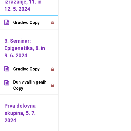
izražanje, 11. in
12. 5. 2024
2026 Dejan Jarič -
Splošni pogoji poslovanja
-
Politika
Gradivo Copy
uporabe piškotkov
-
Politika varstva osebnih podatkov
3. Seminar:
Epigenetika, 8. in
9. 6. 2024
Gradivo Copy
Duh v vaših genih
Copy
Prva delovna
skupina, 5. 7.
2024